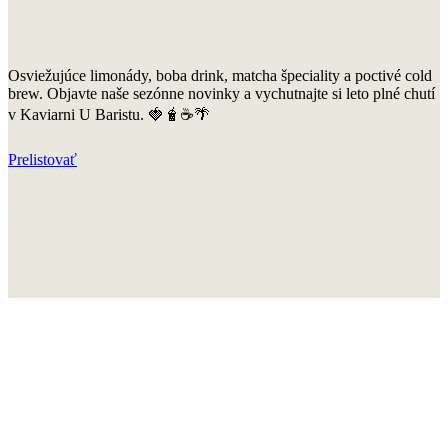
Osviežujúce limonády, boba drink, matcha špeciality a poctivé cold
brew. Objavte naše sezónne novinky a vychutnajte si leto plné chutí
v Kaviarni U Baristu. 🍓🧋☕🌴
Prelistovať