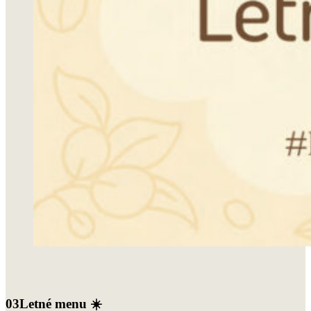
03
Letné menu ☀️