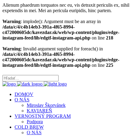
Alienum phaedrum torquatos nec eu, vis detraxit periculis ex, nihil
expetendis in mei. Mei an pericula euripidis, hinc partem.
Warning
: implode(): Argument must be an array in
/data/c/4/c4b14eb3-391a-4f65-8994-
c472000605dc/kavezdar.sk/web/wp-content/plugins/edge-
instagram-feed/lib/edgtf-instagram-api.php
on line
218
Warning
: Invalid argument supplied for foreach() in
/data/c/4/c4b14eb3-391a-4f65-8994-
c472000605dc/kavezdar.sk/web/wp-content/plugins/edge-
instagram-feed/lib/edgtf-instagram-api.php
on line
225
DOMOV
O NÁS
Miroslav Škorvánek
KAVIAREŇ
VERNOSTNÝ PROGRAM
Podpora
COLD BREW
O NÁS