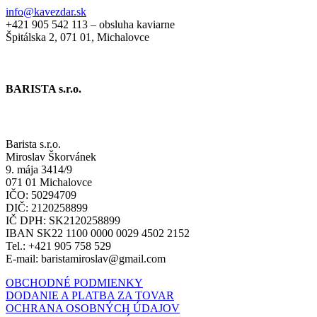
info@kavezdar.sk
+421 905 542 113 – obsluha kaviarne
Špitálska 2, 071 01, Michalovce
BARISTA s.r.o.
Fakturačné údaje
Barista s.r.o.
Miroslav Škorvánek
9. mája 3414/9
071 01 Michalovce
IČO: 50294709
DIČ: 2120258899
IČ DPH: SK2120258899
IBAN SK22 1100 0000 0029 4502 2152
Tel.: +421 905 758 529
E-mail: baristamiroslav@gmail.com
OBCHODNÉ PODMIENKY
DODANIE A PLATBA ZA TOVAR
OCHRANA OSOBNÝCH ÚDAJOV