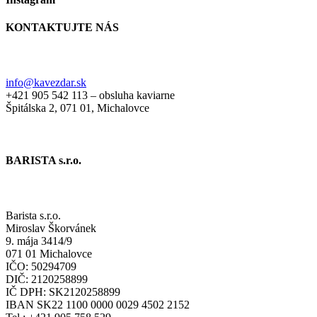
KONTAKTUJTE NÁS
U Baristu
info@kavezdar.sk
+421 905 542 113 – obsluha kaviarne
Špitálska 2, 071 01, Michalovce
BARISTA s.r.o.
Fakturačné údaje
Barista s.r.o.
Miroslav Škorvánek
9. mája 3414/9
071 01 Michalovce
IČO: 50294709
DIČ: 2120258899
IČ DPH: SK2120258899
IBAN SK22 1100 0000 0029 4502 2152