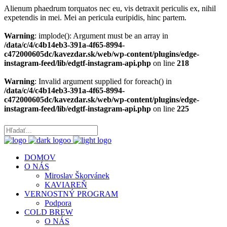
Alienum phaedrum torquatos nec eu, vis detraxit periculis ex, nihil
expetendis in mei. Mei an pericula euripidis, hinc partem.
Warning
: implode(): Argument must be an array in
/data/c/4/c4b14eb3-391a-4f65-8994-
c472000605dc/kavezdar.sk/web/wp-content/plugins/edge-
instagram-feed/lib/edgtf-instagram-api.php
on line
218
Warning
: Invalid argument supplied for foreach() in
/data/c/4/c4b14eb3-391a-4f65-8994-
c472000605dc/kavezdar.sk/web/wp-content/plugins/edge-
instagram-feed/lib/edgtf-instagram-api.php
on line
225
DOMOV
O NÁS
Miroslav Škorvánek
KAVIAREŇ
VERNOSTNÝ PROGRAM
Podpora
COLD BREW
O NÁS